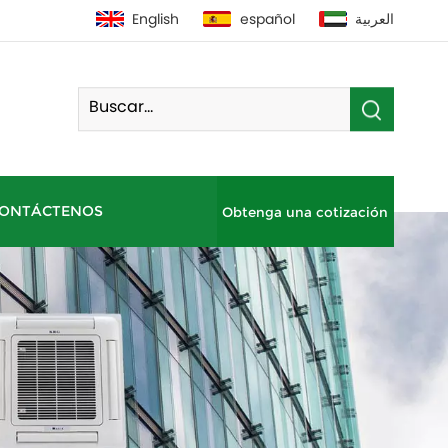
English
español
العربية
ONTÁCTENOS
Obtenga una cotización
Bomba De Calor De Fuente De Aire Residencial