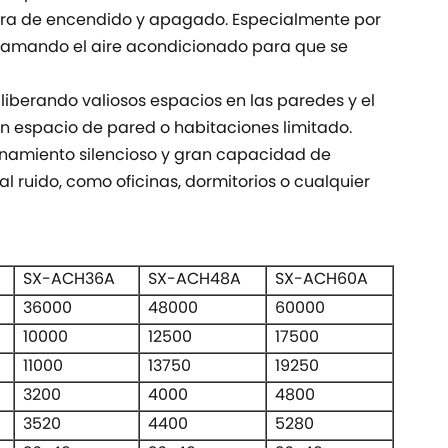
ora de encendido y apagado. Especialmente por
ramando el aire acondicionado para que se
 liberando valiosos espacios en las paredes y el
on espacio de pared o habitaciones limitado.
ionamiento silencioso y gran capacidad de
al ruido, como oficinas, dormitorios o cualquier
SX-ACH36A
SX-ACH48A
SX-ACH60A
36000
48000
60000
10000
12500
17500
11000
13750
19250
3200
4000
4800
3520
4400
5280