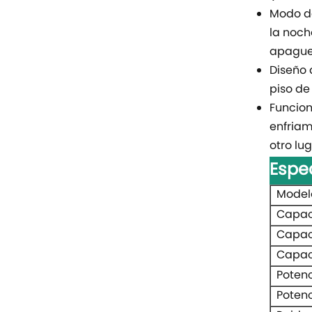
Modo de
la noch
apague
Diseño 
piso de
Funcion
enfriam
otro lug
Espe
Model
Capac
Capac
Capac
Potenc
Poten