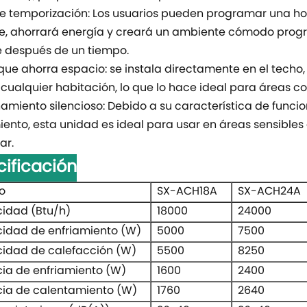
 temporización: Los usuarios pueden programar una h
e, ahorrará energía y creará un ambiente cómodo prog
 después de un tiempo.
que ahorra espacio: se instala directamente en el techo,
 cualquier habitación, lo que lo hace ideal para áreas c
amiento silencioso: Debido a su característica de func
iento, esta unidad es ideal para usar en áreas sensibles 
ar.
cificación
o
SX-ACH18A
SX-ACH24A
idad (Btu/h)
18000
24000
idad de enfriamiento (W)
5000
7500
idad de calefacción (W)
5500
8250
ia de enfriamiento (W)
1600
2400
cia de calentamiento (W)
1760
2640