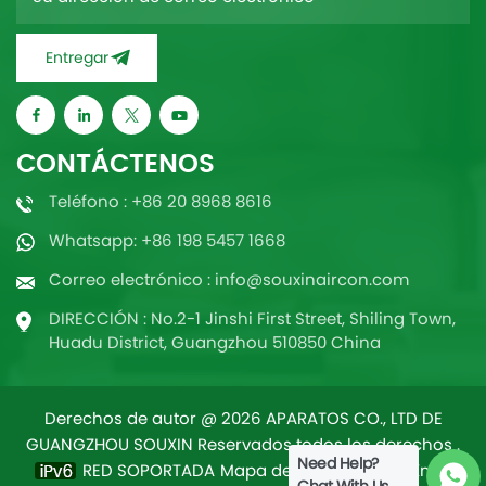
Entregar
CONTÁCTENOS
Teléfono : +86 20 8968 8616
Whatsapp: +86 198 5457 1668
Correo electrónico : info@souxinaircon.com
DIRECCIÓN : No.2-1 Jinshi First Street, Shiling Town,
Huadu District, Guangzhou 510850 China
Derechos de autor @ 2026 APARATOS CO., LTD DE
GUANGZHOU SOUXIN Reservados todos los derechos .
Need Help?
RED SOPORTADA
Mapa del sitio
/
Blog
/
Xml
/