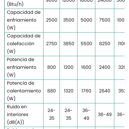
9000
12000
18000
24000
3600
(Btu/h)
Capacidad de
enfriamiento
2500
3500
5000
7500
1000
(W)
Capacidad de
calefacción
2750
3850
5500
8250
1100
(W)
Potencia de
enfriamiento
800
1200
1600
2400
320
(W)
Potencia de
calentamiento
880
1320
1760
2640
352
(W)
Ruido en
24-
24-
36-
interiores
36-49
36-4
35
35
49
(dB(A))