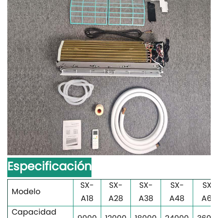
Especificación
SX-
SX-
SX-
SX-
SX-
Modelo
A18
A28
A38
A48
A68
Capacidad