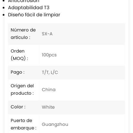
Anticorrosión
Adaptabilidad T3
Diseño fácil de limpiar
Número de
SX-A
artículo :
Orden
100pcs
(MOQ) :
Pago :
T/T, L/C
Origen del
China
producto :
Color :
White
Puerto de
Guangzhou
embarque :