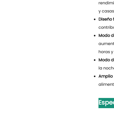
rendimi
y casas
Diseño f
contrib
Modo d
aumenta
horas y
Modo d
la noch
Amplio 
alimenta
Espe