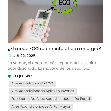
¿El modo ECO realmente ahorra energía?
JUL 22, 2025
En verano, el aparato más importante es el aire
acondicionado. La mayoría de los usuarios
notarán el modo ECO en el control remoto. Es un...
ETIQUETAS :
aire acondicionado de ahorro de energía O
Aire Acondicionado ECO
ecológico. Sin embargo, mucha gente duda de si
realmente ahorra energía o es solo un eslogan o
Aire Acondicionado Split Eco Inverter
un truco publicitario....
Fabricante De Aires Acondicionados De Pared
Aires Acondicionados Al Por Mayor