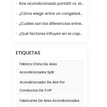
Aire acondicionado portátil vs. aire acondicionado de ventana
¿Cómo elegir entre un congelador vertical y un congelador horizontal?
¿Cuáles son las diferencias entre los refrigerantes R600a y R134a?
¿Qué factores influyen en la capacidad de enfriamiento del aire acondicionado?
ETIQUETAS
Fábrica China De Aires
Acondicionados Split
Acondicionador De Aire Por
Conductos De 3 HP
Fabricante De Aires Acondicionados