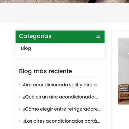
Categorías
Blog
Blog más reciente
Aire acondicionado split y aire acondicionado con conductos ocultos: ¿Cuál se adapta mejor a su proyecto?
¿Qué es un aire acondicionado para carpas? Soluciones de refrigeración para carpas de grandes eventos.
¿Cómo elegir entre refrigeradores de dos puertas verticales y refrigeradores de puertas francesas?
¿Los aires acondicionados portátiles necesitan ventilación?