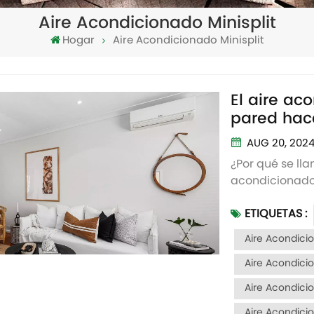
Aire Acondicionado Minisplit
Hogar
Aire Acondicionado Minisplit
El aire ac
pared hac
para vivir
AUG 20, 202
¿Por qué se ll
acondicionado 
pared", estos
ETIQUETAS :
usando. Este t
generalmente s
Aire Acondici
pared con cable
Aire Acondicio
Aire Acondicio
Aire Acondici