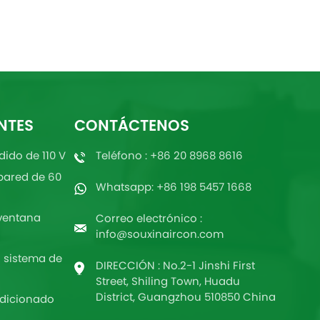
NTES
CONTÁCTENOS
dido de 110 V
Teléfono : +86 20 8968 8616
pared de 60
Whatsapp: +86 198 5457 1668
ventana
Correo electrónico :
info@souxinaircon.com
 sistema de
DIRECCIÓN : No.2-1 Jinshi First
Street, Shiling Town, Huadu
District, Guangzhou 510850 China
ndicionado