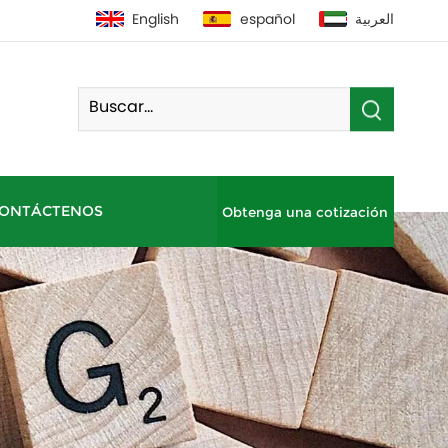
English
español
العربية
ONTÁCTENOS
Obtenga una cotización
Bomba De Calor De Fuente De Aire Residencial