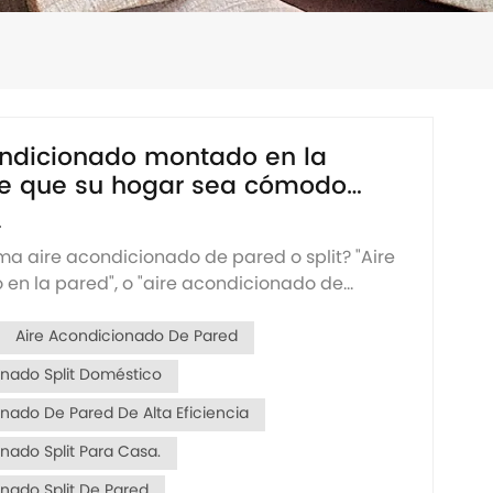
ondicionado montado en la
e que su hogar sea cómodo
4
ama aire acondicionado de pared o split? "Aire
en la pared", o "aire acondicionado de
 son los nombres comunes que estamos
ipo de equipo de aire acondicionado
Aire Acondicionado De Pared
e instala colgado de forma estable en la
onado Split Doméstico
s y tubería...
nado De Pared De Alta Eficiencia
nado Split Para Casa.
onado Split De Pared