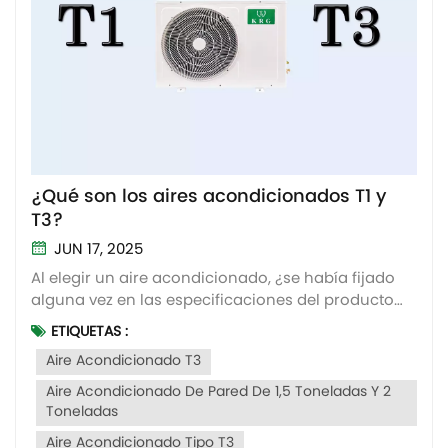
¿Qué son los aires acondicionados T1 y
T3?
JUN 17, 2025
Al elegir un aire acondicionado, ¿se había fijado
alguna vez en las especificaciones del producto
con "T1" o "T3"? Estas dos simples marcas indican si
ETIQUETAS :
el aire acondicionado puede funcionar con alta
Aire Acondicionado T3
eficiencia en su zona. Especialmente en regiones
de altas temperaturas como Oriente Medio, África
Aire Acondicionado De Pared De 1,5 Toneladas Y 2
y el...
Toneladas
Aire Acondicionado Tipo T3