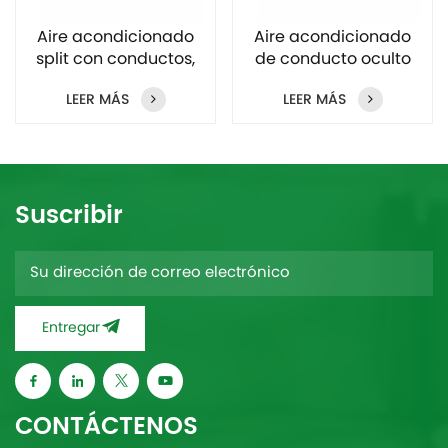
Aire acondicionado
Aire acondicionado
split con conductos,
de conducto oculto
18000 Btu, 1.5
en el techo 48000Btu
LEER MÁS
LEER MÁS
toneladas
Suscribir
Entregar
CONTÁCTENOS