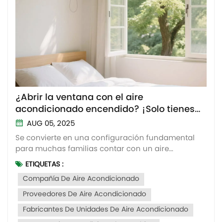
¿Abrir la ventana con el aire
acondicionado encendido? ¡Solo tienes
razón a medias!
AUG 05, 2025
Se convierte en una configuración fundamental
para muchas familias contar con un aire
acondicionado durante la temporada de verano,
ETIQUETAS :
al tiempo que surge también una duda común: ¿Es
Compañía De Aire Acondicionado
posible abrir la ventana durante el funcionamiento
del aparato? acondicionador de aire? A algunos
Proveedores De Aire Acondicionado
les parece demasiado s...
Fabricantes De Unidades De Aire Acondicionado