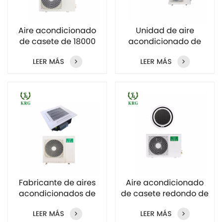
Aire acondicionado
Unidad de aire
de casete de 18000
acondicionado de
BTU y 24000 BTU de
casete de techo de 5
LEER MÁS
LEER MÁS
fábrica
toneladas, venta al
por mayor de fábrica
Fabricante de aires
Aire acondicionado
acondicionados de
de casete redondo de
casete de techo de 3
4 HP y 3 toneladas al
LEER MÁS
LEER MÁS
toneladas
por mayor