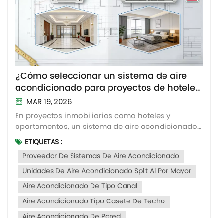
¿Cómo seleccionar un sistema de aire
acondicionado para proyectos de hoteles
y apartamentos?
MAR 19, 2026
En proyectos inmobiliarios como hoteles y
apartamentos, un sistema de aire acondicionado
No solo influye en la comodidad de los huéspedes,
ETIQUETAS :
sino que también afecta al coste de inversión, la
Proveedor De Sistemas De Aire Acondicionado
operación y la eficiencia del mantenimiento. Para
los promotores inmobiliarios y los contratistas de
Unidades De Aire Acondicionado Split Al Por Mayor
proyectos,...
Aire Acondicionado De Tipo Canal
Aire Acondicionado Tipo Casete De Techo
Aire Acondicionado De Pared