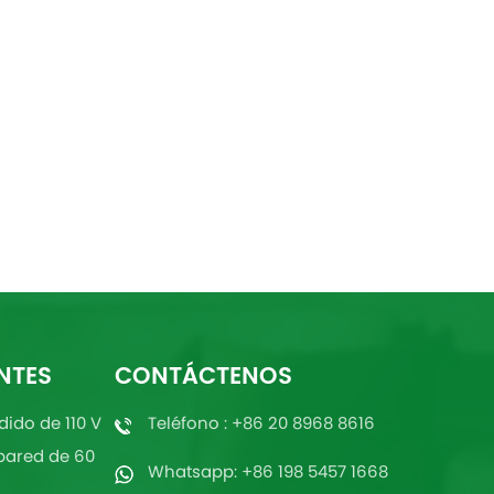
NTES
CONTÁCTENOS
dido de 110 V
Teléfono : +86 20 8968 8616
pared de 60
Whatsapp: +86 198 5457 1668