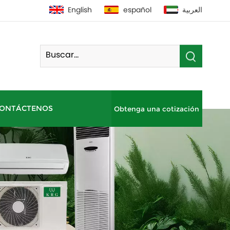
English
español
العربية
ONTÁCTENOS
Obtenga una cotización
Bomba De Calor De Fuente De Aire Residencial