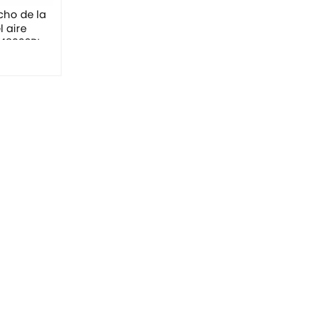
echo de la
 aire
 48000Btu