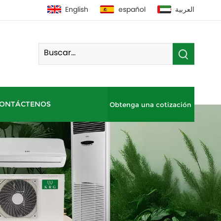
English
español
العربية
ONTÁCTENOS
Obtenga una cotización
Bomba De Calor De Fuente De Aire Residencial