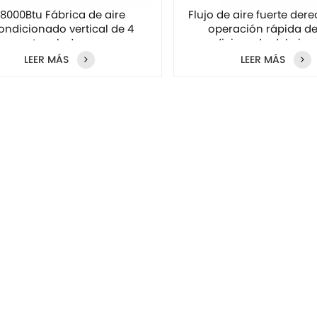
8000Btu Fábrica de aire
Flujo de aire fuerte der
ondicionado vertical de 4
operación rápida del
toneladas
acondicionado del piso
LEER MÁS
LEER MÁS