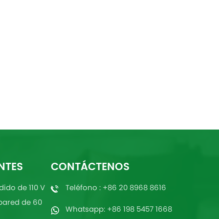
NTES
CONTÁCTENOS
dido de 110 V
Teléfono : +86 20 8968 8616
pared de 60
Whatsapp: +86 198 5457 1668