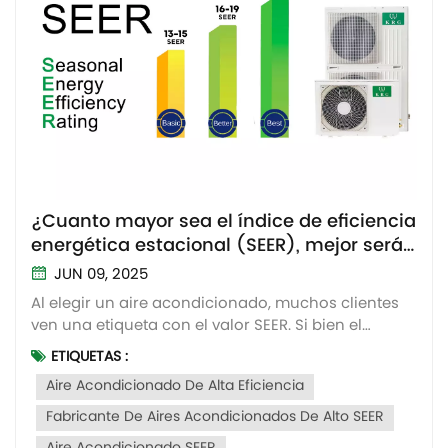
¿Cuanto mayor sea el índice de eficiencia
energética estacional (SEER), mejor será
el aire acondicionado?
JUN 09, 2025
Al elegir un aire acondicionado, muchos clientes
ven una etiqueta con el valor SEER. Si bien el
vendedor enfatiza que cuanto mayor sea el SEER,
ETIQUETAS :
mayor será el ahorro de energía del aire
Aire Acondicionado De Alta Eficiencia
acondicionado, ¿es un SEER más alto una mejor
opción? A continuación, le mostramos los datos
Fabricante De Aires Acondicionados De Alto SEER
que lo respaldan y le...