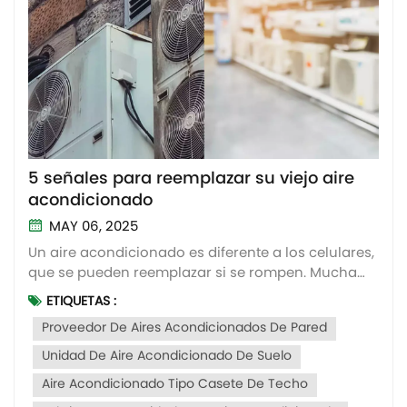
5 señales para reemplazar su viejo aire
acondicionado
MAY 06, 2025
Un aire acondicionado es diferente a los celulares,
que se pueden reemplazar si se rompen. Mucha
gente piensa: "Se puede usar porque sigue
ETIQUETAS :
funcionando". De hecho, los aires acondicionados
Proveedor De Aires Acondicionados De Pared
viejos no solo consumen más electricidad y tienen
un rendimiento de refrigeración deficiente, sino
Unidad De Aire Acondicionado De Suelo
que...
Aire Acondicionado Tipo Casete De Techo