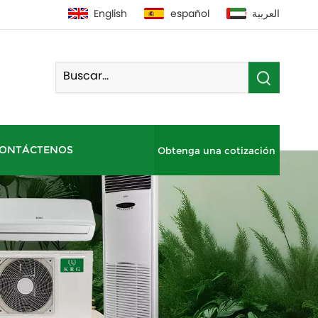
English
español
العربية
ONTÁCTENOS
Obtenga una cotización
Bomba De Calor De Fuente De Aire Residencial