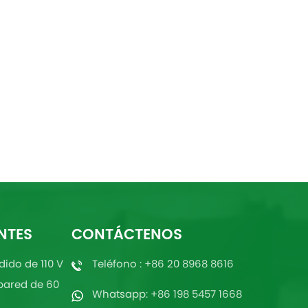
NTES
CONTÁCTENOS
dido de 110 V
Teléfono : +86 20 8968 8616
pared de 60
Whatsapp: +86 198 5457 1668