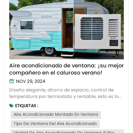
Aire acondicionado de ventana: ¡su mejor
compañero en el caluroso verano!
NOV 29, 2024
Diseño elegante, ahorro de espacio, control de
temperatura por termostato y rentable, esto es lo
que presentamos ahora--- Aire acondicionado
ETIQUETAS :
tipo ventana. Entre los acondicionadores de aire
Aire Acondicionado Montado En Ventana
integrados, el aire acondicionado de ventana es
particularmente famoso. La capacidad de
Tipo De Ventana Del Aire Acondicionado
enfriamien...