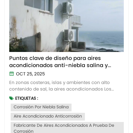
Puntos clave de diseño para aires
acondicionados anti-niebla salina y
anticorrosión
OCT 25, 2025
En zonas costeras, islas y ambientes con alto
contenido de sal, la aires acondicionados Los
equipos de aire acondicionado a menudo se
ETIQUETAS :
enfrentan a un grave problema: la corrosión por
Corrosión Por Niebla Salina
niebla salina. Una gran cantidad de partículas
salinas presentes en el aire se adhieren a las
Aire Acondicionado Anticorrosión
aletas del condensador,...
Fabricante De Aires Acondicionados A Prueba De
Corrosión