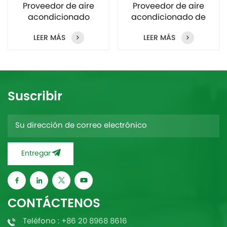
Proveedor de aire
Proveedor de aire
acondicionado
acondicionado de
minisplit de 3,5 kW, 5
pared de 9000 Btu,
LEER MÁS
LEER MÁS
kW y 7,5 kW
12000 Btu y 18000 Btu
Suscribir
Entregar
CONTÁCTENOS
Teléfono : +86 20 8968 8616