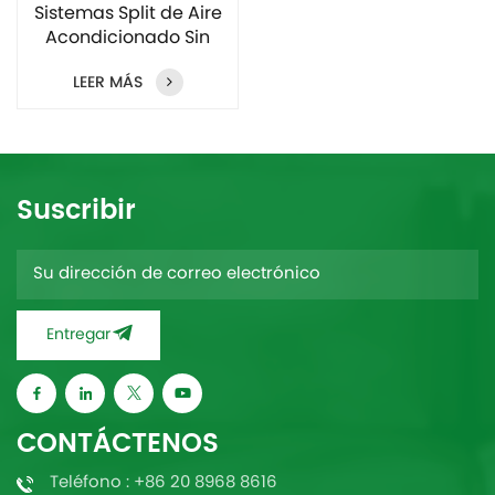
Sistemas Split de Aire
Acondicionado Sin
Ductos de 1, 2 y 3
LEER MÁS
toneladas
Suscribir
Entregar
CONTÁCTENOS
Teléfono : +86 20 8968 8616