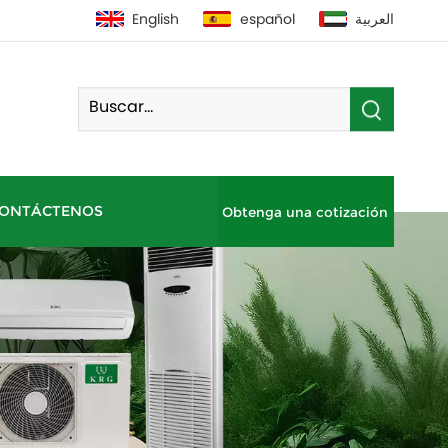
English
español
العربية
ONTÁCTENOS
Obtenga una cotización
Bomba De Calor De Fuente De Aire Residencial