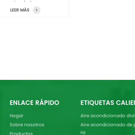
toneladas
LEER MÁS
ENLACE RÁPIDO
ETIQUETAS CALIE
Hogar
Aire acondicionado divi
Sobre nosotros
Aire acondicionado de 
Hz
Productos