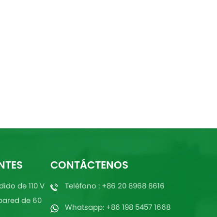
NTES
CONTÁCTENOS
dido de 110 V
Teléfono : +86 20 8968 8616
pared de 60
Whatsapp: +86 198 5457 1668