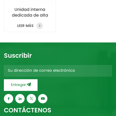
Unidad interna
dedicada de alta
calidad, segura y
LEER MÁS
confiable, aire
acondicionado para
vehículos recreativos
Suscribir
Entregar
CONTÁCTENOS