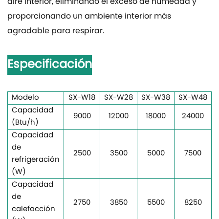
aire interior, eliminando el exceso de humedad y
proporcionando un ambiente interior más
agradable para respirar.
Especificación
Modelo
SX-W18
SX-W28
SX-W38
SX-W48
Capacidad
9000
12000
18000
24000
(Btu/h)
Capacidad
de
2500
3500
5000
7500
refrigeración
(W)
Capacidad
de
2750
3850
5500
8250
calefacción