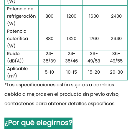
(W)
Potencia de
refrigeración
800
1200
1600
2400
(W)
Potencia
calorífica
880
1320
1760
2640
(W)
Ruido
24-
24-
36-
36-
(dB(A))
35/39
35/46
49/53
49/55
Aplicable
5-10
10-15
15-20
20-30
(m²)
*Las especificaciones están sujetas a cambios
debido a mejoras en el producto sin previo aviso;
contáctenos para obtener detalles específicos.
¿Por qué elegirnos?