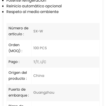
Potente refrigeración
Reinicio automático opcional
Respeto al medio ambiente
Número de
SX-W
artículo :
Orden
100 PCS
(MOQ) :
Pago :
T/T, L/C
Origen del
China
producto :
Puerto de
Guangzhou
embarque :