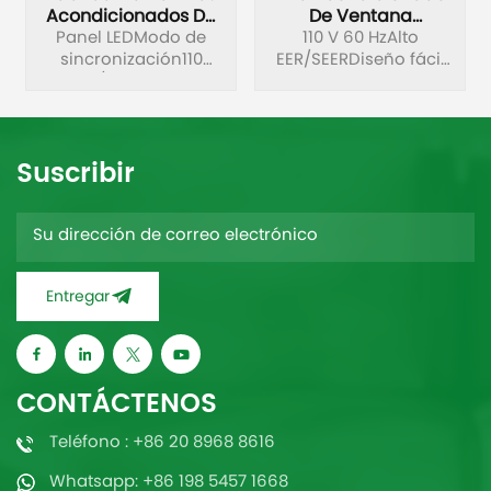
Acondicionados De
De Ventana
Ventana De Color
Panel LEDModo de
Personalizado De 110
110 V 60 HzAlto
sincronización110
Negro
EER/SEERDiseño fácil
V Y 60 Hz Para El
Personalizados
V/220 V 60
de limpiarFunción de
Mercado
HzDeshumidificación
Estadounidense
reinicio
independienteAutodiagnóstico
automáticoGabinete
y autoprotección
antioxidanteControl
Suscribir
remoto de súper
distancia
Entregar
CONTÁCTENOS
Teléfono : +86 20 8968 8616
Whatsapp: +86 198 5457 1668