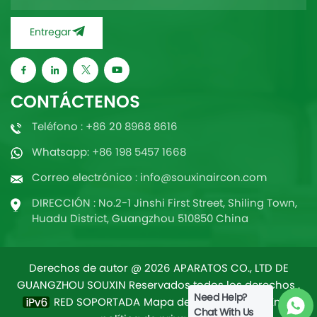
Entregar
CONTÁCTENOS
Teléfono : +86 20 8968 8616
Whatsapp: +86 198 5457 1668
Correo electrónico : info@souxinaircon.com
DIRECCIÓN : No.2-1 Jinshi First Street, Shiling Town,
Huadu District, Guangzhou 510850 China
Derechos de autor @ 2026 APARATOS CO., LTD DE
GUANGZHOU SOUXIN Reservados todos los derechos .
Need Help?
RED SOPORTADA
Mapa del sitio
/
Blog
/
Xml
/
Chat With Us