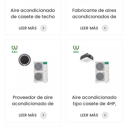
Aire acondicionado
Fabricante de aires
de casete de techo
acondicionados de
de 18k y 24k BTU al por
casete de techo de 3
LEER MÁS
LEER MÁS
mayor
toneladas
Proveedor de aire
Aire acondicionado
acondicionado de
tipo casete de 4HP,
casete de techo de 10
5HP y 7HP para uso
LEER MÁS
LEER MÁS
kW, 12,5 kW y 15 kW
comercial