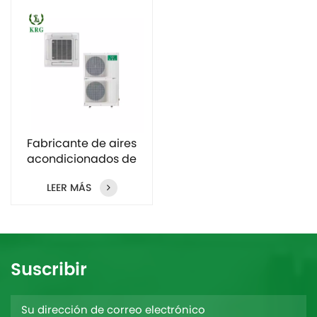
Fabricante de aires
acondicionados de
techo de 5 y 6
LEER MÁS
toneladas
Suscribir