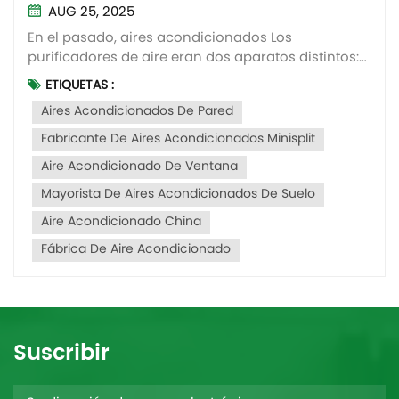
tendencia?
AUG 25, 2025
En el pasado, aires acondicionados Los
purificadores de aire eran dos aparatos distintos:
uno regulaba la temperatura ambiente y el otro
ETIQUETAS :
mejoraba la calidad del aire. Hoy en día, cada vez
Aires Acondicionados De Pared
más proveedores de aires acondicionados
implementan el aire acondicionado integrado con
Fabricante De Aires Acondicionados Minisplit
funci&oacu...
Aire Acondicionado De Ventana
Mayorista De Aires Acondicionados De Suelo
Aire Acondicionado China
Fábrica De Aire Acondicionado
Suscribir