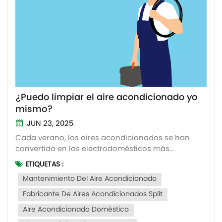
¿Puedo limpiar el aire acondicionado yo
mismo?
JUN 23, 2025
Cada verano, los aires acondicionados se han
convertido en los electrodomésticos más
utilizados. En particular, aires acondicionados split
ETIQUETAS :
de paredSin embargo, si no lo limpiamos durante
Mantenimiento Del Aire Acondicionado
mucho tiempo, el aire acondicionado estará más
sucio que un inodoro. Polvo, moho, bacterias...
Fabricante De Aires Acondicionados Split
todo se dispersa c...
Aire Acondicionado Doméstico