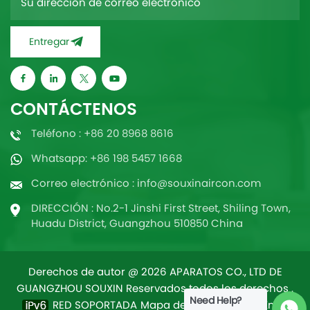
Entregar
CONTÁCTENOS
Teléfono : +86 20 8968 8616
Whatsapp: +86 198 5457 1668
Correo electrónico : info@souxinaircon.com
DIRECCIÓN : No.2-1 Jinshi First Street, Shiling Town,
Huadu District, Guangzhou 510850 China
Derechos de autor @ 2026 APARATOS CO., LTD DE
GUANGZHOU SOUXIN Reservados todos los derechos .
Need Help?
RED SOPORTADA
Mapa del sitio
/
Blog
/
Xml
/