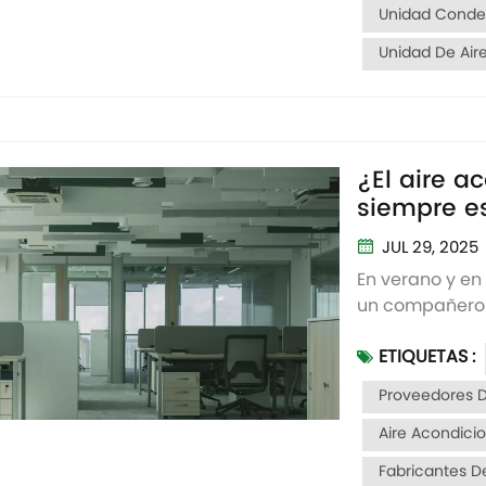
Unidad Conde
Unidad De Air
¿El aire a
siempre es
de aire?
JUL 29, 2025
En verano y en
un compañero 
acondicionador
ETIQUETAS :
mismo tiempo 
frío. Siempre h
Proveedores D
Aire Acondici
Fabricantes D