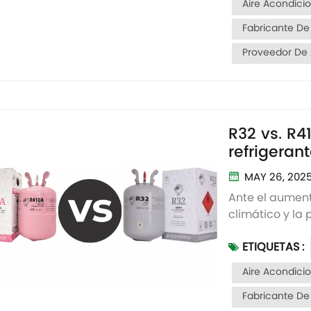
Aire Acondici
Fabricante De
Proveedor De 
R32 vs. R
refrigeran
MAY 26, 202
Ante el aumen
climático y la
del aire acon
ETIQUETAS :
refrigeración 
eficaces. En est
Aire Acondici
Fabricante De