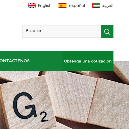
English
español
العربية
ONTÁCTENOS
Obtenga una cotización
Bomba De Calor De Fuente De Aire Residencial