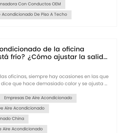
nsadora Con Conductos OEM
e Acondicionado De Piso A Techo
condicionado de la oficina
tá frío? ¿Cómo ajustar la salida
 las oficinas, siempre hay ocasiones en las que
dice que hace demasiado calor y se ajusta el
 de aire A una temperatura más baja, y al
otro compañero dice que hace demasiado
Empresas De Aire Acondicionado
ay gente que no está s...
e Aire Acondicionado
onado China
e Aire Acondicionado