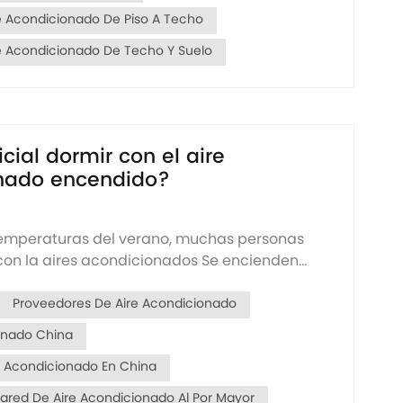
e Acondicionado De Piso A Techo
e Acondicionado De Techo Y Suelo
icial dormir con el aire
nado encendido?
temperaturas del verano, muchas personas
con la aires acondicionados Se encienden
he para disfrutar de un ambiente fresco y
 dormir. Sin embargo, a la gente también le
Proveedores De Aire Acondicionado
e el aire acondicionado encendido pudiera
onado China
para...
re Acondicionado En China
ared De Aire Acondicionado Al Por Mayor