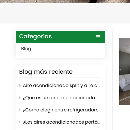
Categorías
Blog
Blog más reciente
Aire acondicionado split y aire acondicionado con conductos ocultos: ¿Cuál se adapta mejor a su proyecto?
¿Qué es un aire acondicionado para carpas? Soluciones de refrigeración para carpas de grandes eventos.
¿Cómo elegir entre refrigeradores de dos puertas verticales y refrigeradores de puertas francesas?
¿Los aires acondicionados portátiles necesitan ventilación?