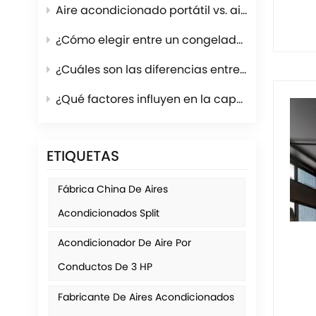
Aire acondicionado portátil vs. aire acondicionado de ventana
¿Cómo elegir entre un congelador vertical y un congelador horizontal?
¿Cuáles son las diferencias entre los refrigerantes R600a y R134a?
¿Qué factores influyen en la capacidad de enfriamiento del aire acondicionado?
ETIQUETAS
Fábrica China De Aires
Acondicionados Split
Acondicionador De Aire Por
Conductos De 3 HP
Fabricante De Aires Acondicionados