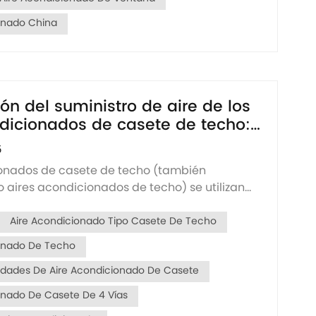
onado China
ón del suministro de aire de los
dicionados de casete de techo:
ara evitar rincones fríos y
5
ionados de casete de techo (también
aires acondicionados de techo) se utilizan
 entornos residenciales y comerciales. Sin
 suministro de aire no es adecuado, se forman
Aire Acondicionado Tipo Casete De Techo
nas muertas", lo que afecta la comodidad y la
ionado De Techo
idades De Aire Acondicionado De Casete
onado De Casete De 4 Vías