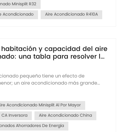
nado Minisplit R32
re Acondicionado
Aire Acondicionado R410A
 habitación y capacidad del aire
ado: una tabla para resolver la
entre
cionado pequeño tiene un efecto de
menor; un aire acondicionado más grande
 rendimiento de enfriamiento, pero es más
ume más energía. Entonces, ¿cuál es
a capacidad del aire acondicionado que
re Acondicionado Minisplit Al Por Mayor
el tamaño de mi habitación...
 CA Inversora
Aire Acondicionado China
ionados Ahorradores De Energía