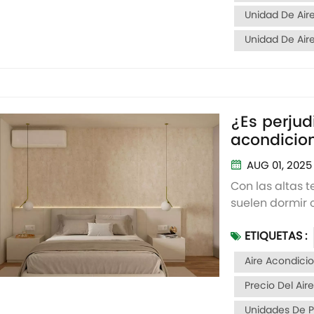
Unidad De Air
Unidad De Air
¿Es perjud
acondicio
AUG 01, 2025
Con las altas 
suelen dormir 
durante la noc
ETIQUETAS :
agradable para
preocupaba qu
Aire Acondici
ser perjudicial 
Precio Del Ai
Unidades De P