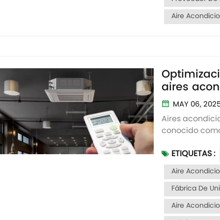
Aire Acondici
Optimizaci
aires acon
Consejos p
MAY 06, 202
calientes
Aires acondic
conocido como 
ampliamente en
ETIQUETAS :
embargo, si el
fácilmente "zo
Aire Acondic
eficien...
Fábrica De Un
Aire Acondici