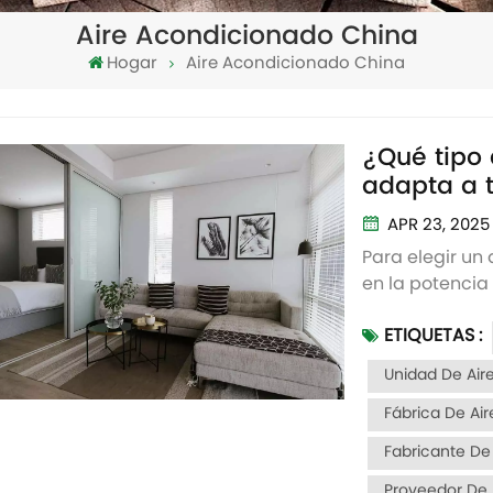
Aire Acondicionado China
Hogar
Aire Acondicionado China
¿Qué tipo 
adapta a t
2 minutos.
APR 23, 2025
Para elegir un 
en la potencia 
hábitos de uso
ETIQUETAS :
nos brinde com
vida? 1. Perso
Unidad De Air
Fábrica De Ai
Fabricante De
Proveedor De 