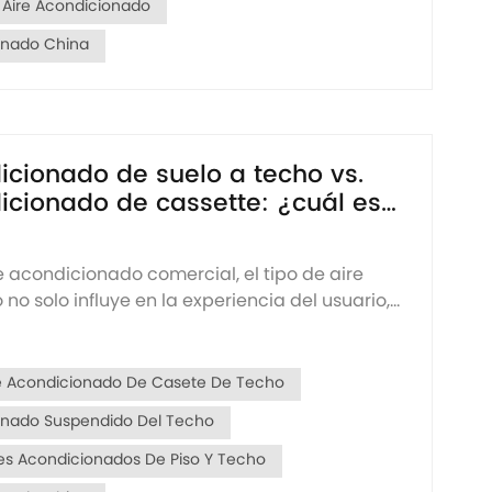
 Aire Acondicionado
onado China
icionado de suelo a techo vs.
icionado de cassette: ¿cuál es
ara tus espacios comerciales?
re acondicionado comercial, el tipo de aire
o solo influye en la experiencia del usuario,
én determina la complejidad de la
 distribución del espacio, la elegancia y el
enimiento. Especialmente en áreas medianas
re Acondicionado De Casete De Techo
a...
onado Suspendido Del Techo
res Acondicionados De Piso Y Techo