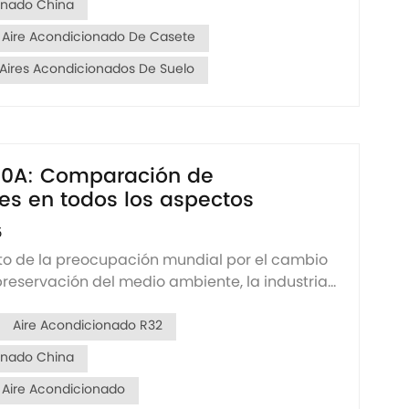
onado China
 Aire Acondicionado De Casete
Aires Acondicionados De Suelo
410A: Comparación de
tes en todos los aspectos
5
to de la preocupación mundial por el cambio
 preservación del medio ambiente, la industria
dicionado busca activamente soluciones de
más respetuosas con el medio ambiente y
Aire Acondicionado R32
e sentido, la elecci&o...
onado China
 Aire Acondicionado