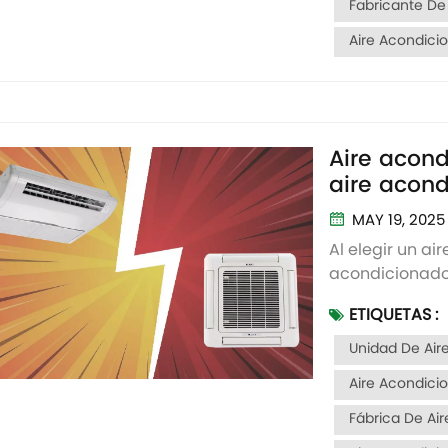
Fabricante De
Aire Acondici
Aire acond
aire acond
el mejor p
MAY 19, 2025
Al elegir un ai
acondicionado n
sino que tambi
ETIQUETAS :
instalación, la
costo de mant
Unidad De Ai
y grandes, Unid
Aire Acondici
Fábrica De Ai