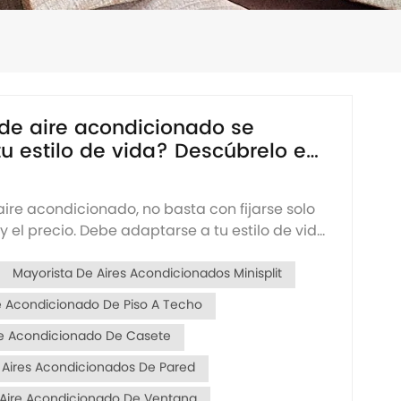
de aire acondicionado se
u estilo de vida? Descúbrelo en
aire acondicionado, no basta con fijarse solo
y el precio. Debe adaptarse a tu estilo de vida,
 y entorno para que realmente ahorre dinero y
odidad. ¿A qué hábito pertenece tu estilo de
Mayorista De Aires Acondicionados Minisplit
nas que se quedan en casa (trabajadores a...
e Acondicionado De Piso A Techo
re Acondicionado De Casete
 Aires Acondicionados De Pared
Aire Acondicionado De Ventana