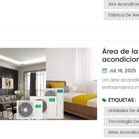
Aire Acondicio
Fábrica De Ai
Área de la
acondicion
selección 
JUL 16, 2025
Un aire acondi
enfriamiento 
tiene un mayor
ETIQUETAS :
costoso y cons
exactamente l
Unidades De Ai
necesito para 
Tecnología De
Aires Acondic